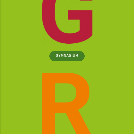
GYMNASIUM