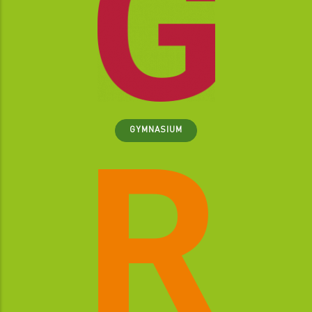
GYMNASIUM