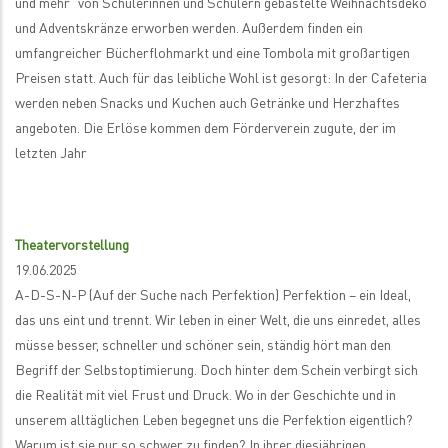
und mehr“ von Schülerinnen und Schülern gebastelte Weihnachtsdeko
und Adventskränze erworben werden. Außerdem finden ein
umfangreicher Bücherflohmarkt und eine Tombola mit großartigen
Preisen statt. Auch für das leibliche Wohl ist gesorgt: In der Cafeteria
werden neben Snacks und Kuchen auch Getränke und Herzhaftes
angeboten. Die Erlöse kommen dem Förderverein zugute, der im
letzten Jahr
Theatervorstellung
19.06.2025
A-D-S-N-P (Auf der Suche nach Perfektion) Perfektion – ein Ideal,
das uns eint und trennt. Wir leben in einer Welt, die uns einredet, alles
müsse besser, schneller und schöner sein, ständig hört man den
Begriff der Selbstoptimierung. Doch hinter dem Schein verbirgt sich
die Realität mit viel Frust und Druck. Wo in der Geschichte und in
unserem alltäglichen Leben begegnet uns die Perfektion eigentlich?
Warum ist sie nur so schwer zu finden? In ihrer diesjährigen