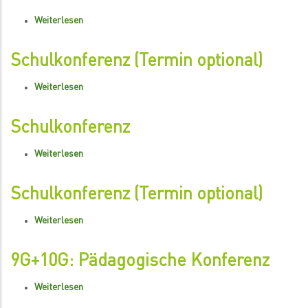
5.
Weiterlesen
über
Stunde
Unterrichtsschluss
nach
Schulkonferenz (Termin optional)
der
Weiterlesen
über
5.
Schulkonferenz
Stunde
(Termin
Schulkonferenz
optional)
Weiterlesen
über
Schulkonferenz
Schulkonferenz (Termin optional)
Weiterlesen
über
Schulkonferenz
(Termin
9G+10G: Pädagogische Konferenz
optional)
Weiterlesen
über
9G+10G: