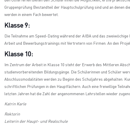
den Osterferien bieten den SchülerInnen die Möglichkeit, erste praktisch
Gruppenprüfung Bestandteil der Hauptschulprüfung sind und an denen d
werden in einem Fach bewertet.
Klasse 9:
Die Teilnahme am Speed-Dating während der AIBA und das zweiwöchige Pr
Arbeit und Bewerbungstrainings mit Vertretern von Firmen. An den Projek
Klasse 10:
Im Zentrum der Arbeit in Klasse 10 steht der Erwerb des Mittleren Absc
studienvorbereitenden Bildungsgänge. Die Schülerinnen und Schüler werd
Abschlussmodalitäten werden zu Beginn des Schuljahres abgehalten. Kurz
schriftlichen Prüfungen in den Hauptfächern. Auch eine freiwillige Teiln
letzten Jahren hat die Zahl der angenommenen Lehrstellen wieder zugen
Katrin Karle
Rektorin
Leiterin der Haupt- und Realschule