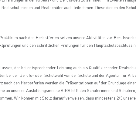
e Erfahrungen in der Arbeits- und Berufswelt zu sammeln. Im zweiten Halbjah
ie Realschülerinnen und Realschüler auch teilnehmen. Diese dienen den Sc
aktikum nach den Herbstferien setzen unsere Aktivitäten zur Berufsvorber
tprüfungen und den schriftlichen Prüfungen für den Hauptschulabschluss ne
hlusses, der bei entsprechender Leistung auch als Qualifizierender Realsc
en bei der Berufs- oder Schulwahl von der Schule und der Agentur für Arbe
 nach den Herbstferien werden die Präsentationen auf der Grundlage einer 
ahme an unserer Ausbildungsmesse AIBA hilft den Schülerinnen und Schülern, 
ommen. Wir können mit Stolz darauf verweisen, dass mindestens 2/3 unserer