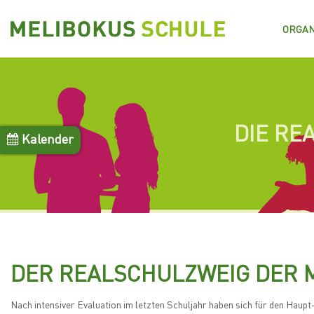
Direkt
zum
ORGAN
Inhalt
DIE RE
Kalender
DER REALSCHULZWEIG DER 
Nach intensiver Evaluation im letzten Schuljahr haben sich für den Hau