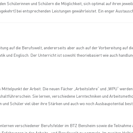
en Schülerinnen und Schülern die Möglichkeit, sich optimal auf ihren jewei
ekehrt) bei entsprechenden Leistungen gewährleistet. Ein enger Austausch m
eitung auf die Berufswelt, andererseits aber auch auf der Vorbereitung auf
k und Englisch. Der Unterricht ist sowohl theoriebasiert wie auch handlung
m Mittelpunkt der Arbeit. Die neuen Fächer „Arbeitslehre“ und „WPU“ werden
altführerschein. Sie lernen, verschiedene Lerntechniken und Arbeitsmeth
nen und Schüler viel über ihre Stärken und auch wo noch Ausbaupotential best
enlernen verschiedener Berufsfelder im BTZ Bensheim sowie die Teilnahme 