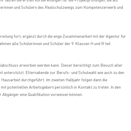
r laufen die ersten Vorbereitungen für die Projektprüfungen, die als
hülerinnen und Schülern des Realschulzweigs zum Kompetenzerwerb und
eitung fort, ergänzt durch die enge Zusammenarbeit mit der Agentur für
hmen alle Schülerinnen und Schüler der 9. Klassen H und R teil.
hulabschluss erworben werden kann. Dieser berechtigt zum Besuch aller
it unterstützt. Elternabende zur Berufs- und Schulwahl wie auch zu den
Hausarbeit durchgeführt. Im zweiten Halbjahr folgen dann die
mit potentiellen Arbeitsgebern persönlich in Kontakt zu treten. In den
 Abgänger eine Qualifikation vorweisen können.