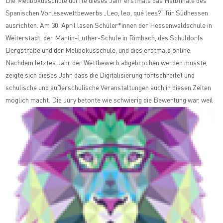
Die Melibokusschule durfte dieses Jahr erstmals das Halbfinale des
Spanischen Vorlesewettbewerbs „Leo, leo, qué lees?“ für Südhessen
ausrichten. Am 30. April lasen Schüler*innen der Hessenwaldschule in
Weiterstadt, der Martin-Luther-Schule in Rimbach, des Schuldorfs
Bergstraße und der Melibokusschule, und dies erstmals online.
Nachdem letztes Jahr der Wettbewerb abgebrochen werden musste,
zeigte sich dieses Jahr, dass die Digitalisierung fortschreitet und
schulische und außerschulische Veranstaltungen auch in diesen Zeiten
möglich macht. Die Jury betonte wie schwierig die Bewertung war, weil